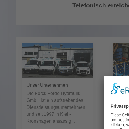
Telefonisch erreich
Unser Unternehmen
Unser
Die Forck Förde Hydraulik
Unser
GmbH ist ein aufstrebendes
Fachp
Dienstleistungsunternehmen
Repa
und seit 1997 in Kiel -
im Be
Kronshagen ansässig …
Mech