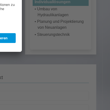
Individuallösungen
• Umbau von
Hydraulikanlagen
• Planung und Projektierung
von Neuanlagen
• Steuerungstechnik
kt