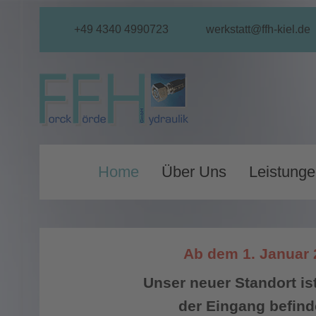
+49 4340 4990723
werkstatt@ffh-kiel.de
Home
Über Uns
Leistunge
Ab dem 1. Januar 2
Unser neuer Standort ist
der Eingang befinde