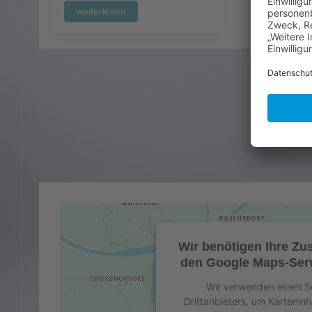
weiterlesen
wei
Wir benötigen Ihre Z
den Google Maps-Serv
Wir verwenden einen S
Drittanbieters, um Karteninh