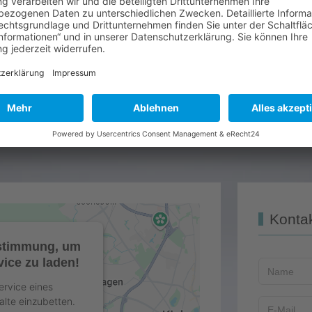
terlesen
Konta
ustimmung, um
ice zu laden!
ervice eines
alte einzubetten.