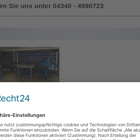
en Sie uns unter 04340 - 4990723
e Leistungen
 qualifiziertes
ersonal führt
raturen und Anlagenbau
reich der Hydraulik und
anik aus …