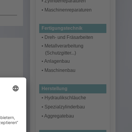
• Zylinderreparaturen
• Maschinenreparaturen
Fertigungstechnik
• Dreh- und Fräsarbeiten
• Metallverarbeitung
(Schutzgitter...)
• Anlagenbau
• Maschinenbau
Herstellung
• Hydraulikschläuche
• Spezialzylinderbau
• Aggregatebau